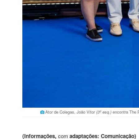
Ator de Colegas, João Vitor
(3º esq.)
encontra The 
com
(Informações,
adaptações: Comunicação)