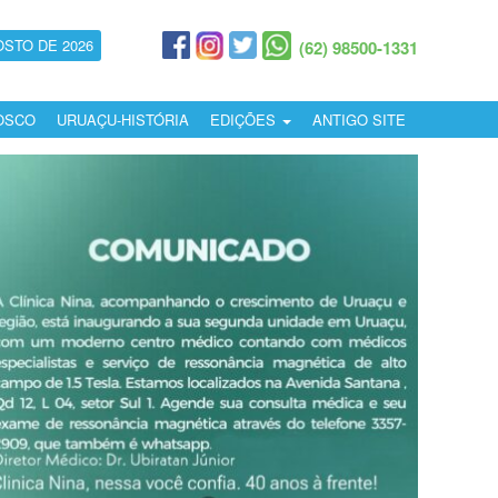
OSTO DE 2026
(62) 98500-1331
OSCO
URUAÇU-HISTÓRIA
EDIÇÕES
ANTIGO SITE