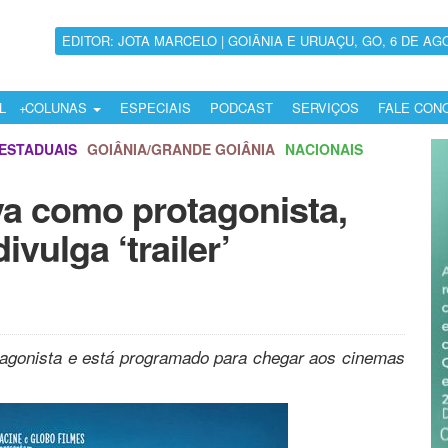
EDITOR: JOTA MARCELO | GOIÂNIA E URUAÇU, GO, 6 DE AG
L
COLUNAS
ESPECIAIS
PODCAST
SERVIÇOS
FALE CON
ESTADUAIS
GOIÂNIA/GRANDE GOIÂNIA
NACIONAIS
va como protagonista,
ivulga ‘trailer’
tagonista e está programado para chegar aos cinemas