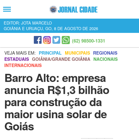
EDITOR: JOTA MARCELO
GOIÂNIA E URUAÇU, GO, 8 DE AGOSTO DE 2026
(62) 98500-1331
VEJA MAIS EM:
PRINCIPAL
MUNICIPAIS
REGIONAIS
ESTADUAIS
GOIÂNIA/GRANDE GOIÂNIA
NACIONAIS
INTERNACIONAIS
Barro Alto: empresa
anuncia R$1,3 bilhão
para construção da
maior usina solar de
Goiás