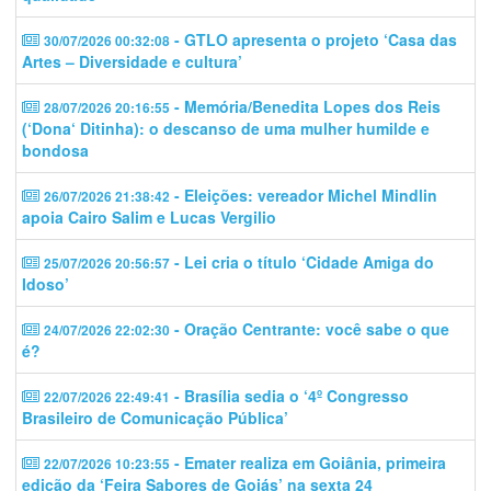
- GTLO apresenta o projeto ‘Casa das
30/07/2026 00:32:08
Artes – Diversidade e cultura’
- Memória/Benedita Lopes dos Reis
28/07/2026 20:16:55
(‘Dona‘ Ditinha): o descanso de uma mulher humilde e
bondosa
- Eleições: vereador Michel Mindlin
26/07/2026 21:38:42
apoia Cairo Salim e Lucas Vergilio
- Lei cria o título ‘Cidade Amiga do
25/07/2026 20:56:57
Idoso’
- Oração Centrante: você sabe o que
24/07/2026 22:02:30
é?
- Brasília sedia o ‘4º Congresso
22/07/2026 22:49:41
Brasileiro de Comunicação Pública’
- Emater realiza em Goiânia, primeira
22/07/2026 10:23:55
edição da ‘Feira Sabores de Goiás’ na sexta 24