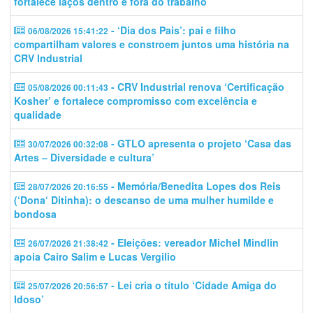
fortalece laços dentro e fora do trabalho
- ‘Dia dos Pais’: pai e filho
06/08/2026 15:41:22
compartilham valores e constroem juntos uma história na
CRV Industrial
- CRV Industrial renova ‘Certificação
05/08/2026 00:11:43
Kosher’ e fortalece compromisso com excelência e
qualidade
- GTLO apresenta o projeto ‘Casa das
30/07/2026 00:32:08
Artes – Diversidade e cultura’
- Memória/Benedita Lopes dos Reis
28/07/2026 20:16:55
(‘Dona‘ Ditinha): o descanso de uma mulher humilde e
bondosa
- Eleições: vereador Michel Mindlin
26/07/2026 21:38:42
apoia Cairo Salim e Lucas Vergilio
- Lei cria o título ‘Cidade Amiga do
25/07/2026 20:56:57
Idoso’