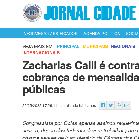
INFORMES/CLASSIFICADOS
AGENDA POLÍTICA
SOCIA
VEJA MAIS EM:
PRINCIPAL
MUNICIPAIS
REGIONAIS
INTERNACIONAIS
Zacharias Calil é cont
cobrança de mensalida
públicas
26/05/2022 17:29:11
- atualizada há 4 anos
Congressista por Goiás apenas assinou requerime
severa, deputados federais devem trabalhar para
chance sequer de ir ao plenário da Câmara dos D