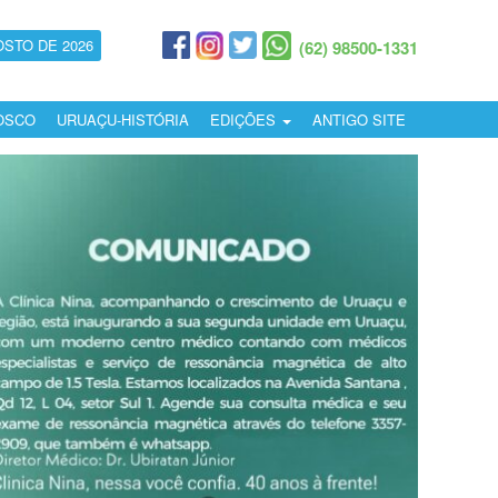
OSTO DE 2026
(62) 98500-1331
OSCO
URUAÇU-HISTÓRIA
EDIÇÕES
ANTIGO SITE