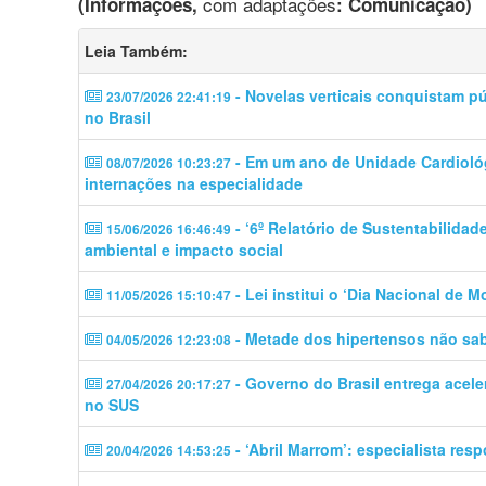
com adaptações
(Informações,
: Comunicação)
Leia Também:
- Novelas verticais conquistam p
23/07/2026 22:41:19
no Brasil
- Em um ano de Unidade Cardiológ
08/07/2026 10:23:27
internações na especialidade
- ‘6º Relatório de Sustentabilidad
15/06/2026 16:46:49
ambiental e impacto social
- Lei institui o ‘Dia Nacional de 
11/05/2026 15:10:47
- Metade dos hipertensos não sab
04/05/2026 12:23:08
- Governo do Brasil entrega acele
27/04/2026 20:17:27
no SUS
- ‘Abril Marrom’: especialista res
20/04/2026 14:53:25