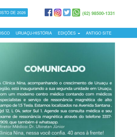
OSTO DE 2026
(62) 98500-1331
OSCO
URUAÇU-HISTÓRIA
EDIÇÕES
ANTIGO SITE