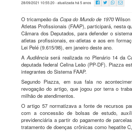
28/09/2021 10:55:20
- atualizada há 5 anos
O tricampeão da
Wilson 
Copa do Mundo de 1970
Atletas Profissionais (FAAP), participará, nesta 
Câmara dos Deputados, para defender o sistema
atletas profissionais, ex-atletas e aos em forma
Lei Pelé (9.615/98), em janeiro deste ano.
A
será realizada no Plenário 14 da C
Audiência
deputada federal Celina Leão (PP-DF). Piazza es
integrantes do Sistema FAAP.
Segundo Piazza, em sua fala no aconteciment
revogação do artigo, que jogou por terra o tra
milhão de atendimentos.
O artigo 57 normatizava a fonte de recursos para
com a concessão de bolsas de estudo, auxílio
previdenciária a partir do pagamento de parcela
tratamento de doenças crônicas como hepatite C