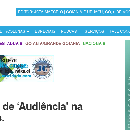
EDITOR: JOTA MARCELO | GOIÂNIA E URUAÇU, GO, 6 DE AG
L
COLUNAS
ESPECIAIS
PODCAST
SERVIÇOS
FALE CON
ESTADUAIS
GOIÂNIA/GRANDE GOIÂNIA
NACIONAIS
 de ‘Audiência’ na
.