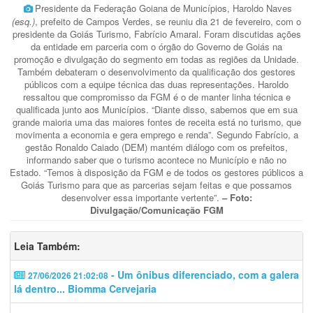
Presidente da Federação Goiana de Municípios, Haroldo Naves
(esq.)
, prefeito de Campos Verdes, se reuniu dia 21 de fevereiro, com o
presidente da Goiás Turismo, Fabrício Amaral. Foram discutidas ações
da entidade em parceria com o órgão do Governo de Goiás na
promoção e divulgação do segmento em todas as regiões da Unidade.
Também debateram o desenvolvimento da qualificação dos gestores
públicos com a equipe técnica das duas representações. Haroldo
ressaltou que compromisso da FGM é o de manter linha técnica e
qualificada junto aos Municípios. “Diante disso, sabemos que em sua
grande maioria uma das maiores fontes de receita está no turismo, que
movimenta a economia e gera emprego e renda”. Segundo Fabrício, a
gestão Ronaldo Caiado (DEM) mantém diálogo com os prefeitos,
informando saber que o turismo acontece no Município e não no
Estado. “Temos à disposição da FGM e de todos os gestores públicos a
Goiás Turismo para que as parcerias sejam feitas e que possamos
desenvolver essa importante vertente”.
– Foto:
Divulgação/Comunicação FGM
Leia Também:
- Um ônibus diferenciado, com a galera
27/06/2026 21:02:08
lá dentro... Biomma Cervejaria