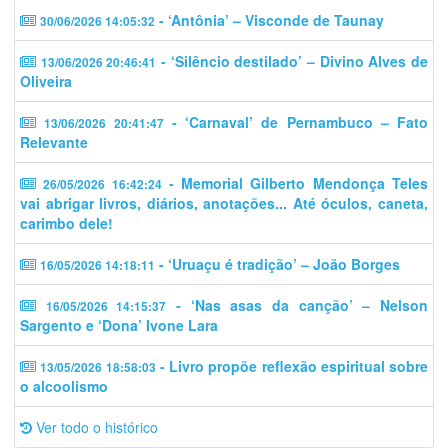
- ‘Antônia’ – Visconde de Taunay
30/06/2026 14:05:32
- ‘Silêncio destilado’ – Divino Alves de
13/06/2026 20:46:41
Oliveira
- ‘Carnaval’ de Pernambuco – Fato
13/06/2026 20:41:47
Relevante
- Memorial Gilberto Mendonça Teles
26/05/2026 16:42:24
vai abrigar livros, diários, anotações... Até óculos, caneta,
carimbo dele!
- ‘Uruaçu é tradição’ – João Borges
16/05/2026 14:18:11
- ‘Nas asas da canção’ – Nelson
16/05/2026 14:15:37
Sargento e ‘Dona’ Ivone Lara
- Livro propõe reflexão espiritual sobre
13/05/2026 18:58:03
o alcoolismo
Ver todo o histórico