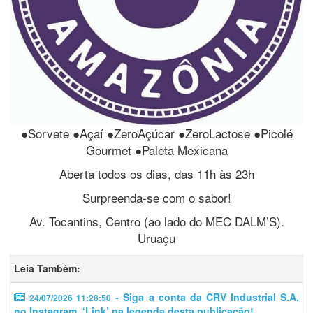
●Sorvete ●Açaí ●ZeroAçúcar ●ZeroLactose ●Picolé
Gourmet ●Paleta Mexicana
Aberta todos os dias, das 11h às 23h
Surpreenda-se com o sabor!
Av. Tocantins, Centro (ao lado do MEC DALM’S).
Uruaçu
Leia Também:
- Siga a conta da CRV Industrial S.A.
24/07/2026 11:28:50
no Instagram. ‘Link’ na legenda desta publicação!