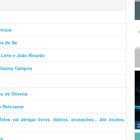
ancura
es de Sá
 Leite e João Ricardo
– Itaney Campos
es de Oliveira
o Relevante
es vai abrigar livros, diários, anotações... Até óculos,
es