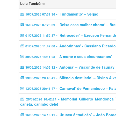
Leia Também:
- ‘Fundamento’ – Serjão
16/07/2026 07:31:36
- ‘Deixa essa mulher chorar’ – Br
16/07/2026 07:25:39
- ‘Retroceder’ – Ezecson Fernand
01/07/2026 11:52:37
- ‘Andorinhas’ - Cassiano Ricardo
01/07/2026 11:47:00
- ‘A morte e seus circunstantes’ 
30/06/2026 14:11:28
- ‘Antônia’ – Visconde de Taunay
30/06/2026 14:05:32
- ‘Silêncio destilado’ – Divino Alv
13/06/2026 20:46:41
- ‘Carnaval’ de Pernambuco – Fat
13/06/2026 20:41:47
- Memorial Gilberto Mendonça Tel
26/05/2026 16:42:24
caneta, carimbo dele!
- ‘Uruaçu é tradição’ – João Borg
16/05/2026 14:18:11