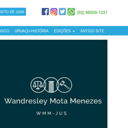
OSTO DE 2026
(62) 98500-1331
OSCO
URUAÇU-HISTÓRIA
EDIÇÕES
ANTIGO SITE