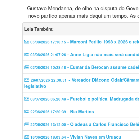
Gustavo Mendanha, de olho na disputa do Governo
novo partido apenas mais daqui um tempo. As c
Leia Também:
- Marconi Perillo 1998 x 2026 e re
05/08/2026 17:10:15
- Anne Ligia não mais será candi
03/08/2026 21:07:26
- Eumar da Berocan assume cadeir
02/08/2026 10:28:18
- Vereador Diácono Odair/Câmara 
28/07/2026 22:30:51
legislativo
- Futebol x política. Madrugada d
08/07/2026 06:20:48
- Bia Martins
22/06/2026 17:20:39
- O adeus a Carlos Francisco Bel
22/06/2026 13:12:00
- Vivian Naves em Uruaçu
16/06/2026 18:03:54