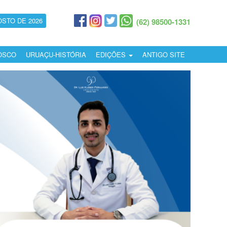
OSTO DE 2026
(62) 98500-1331
OSCO
URUAÇU-HISTÓRIA
EDIÇÕES
ANTIGO SITE