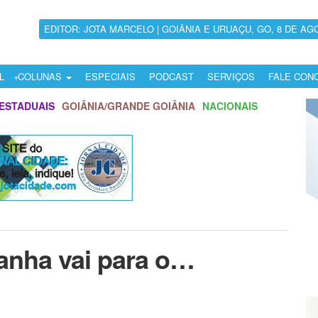
EDITOR: JOTA MARCELO | GOIÂNIA E URUAÇU, GO, 8 DE AG
L
COLUNAS
ESPECIAIS
PODCAST
SERVIÇOS
FALE CON
ESTADUAIS
GOIÂNIA/GRANDE GOIÂNIA
NACIONAIS
anha vai para o…