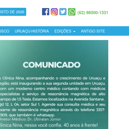
OSTO DE 2026
(62) 98500-1331
OSCO
URUAÇU-HISTÓRIA
EDIÇÕES
ANTIGO SITE