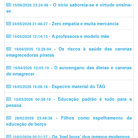
- O vício saboreia-se e virtude ensina-
15/06/2026 23:24:48
se
- Zero empatia e muita mercancia
24/05/2026 21:48:27
- A professora e modelo mãe
14/05/2026 12:14:13
- Os riscos à saúde das canetas
19/04/2026 13:26:04
emagrecedoras piratas
- O autoengano das dietas e canetas
15/04/2026 12:03:10
de emagrecer
- Espectro material do TAG
16/03/2026 19:08:18
- Educação padrão é tudo para a
15/03/2026 00:38:18
pessoa
- Filhos como espelhamento da
28/02/2026 23:49:38
educação de berço
- Os ‘bad boys’ dos tempos modernos
15/02/2026 20:21:27