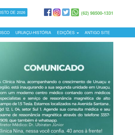
OSTO DE 2026
(62) 98500-1331
OSCO
URUAÇU-HISTÓRIA
EDIÇÕES
ANTIGO SITE