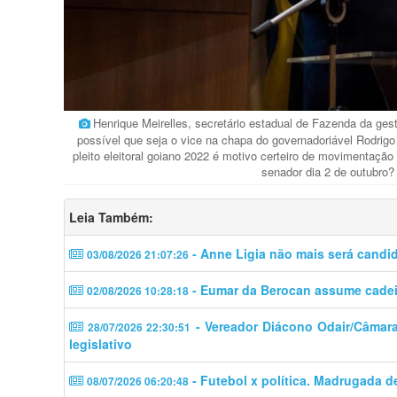
Henrique Meirelles, secretário estadual de Fazenda da ge
possível que seja o vice na chapa do governadoriável Rodrigo 
pleito eleitoral goiano 2022 é motivo certeiro de movimentação
senador dia 2 de outubro
Leia Também:
- Anne Ligia não mais será candi
03/08/2026 21:07:26
- Eumar da Berocan assume cadeir
02/08/2026 10:28:18
- Vereador Diácono Odair/Câmara 
28/07/2026 22:30:51
legislativo
- Futebol x política. Madrugada d
08/07/2026 06:20:48