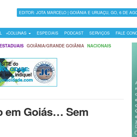
EDITOR: JOTA MARCELO | GOIÂNIA E URUAÇU, GO, 6 DE AG
L
COLUNAS
ESPECIAIS
PODCAST
SERVIÇOS
FALE CON
ESTADUAIS
GOIÂNIA/GRANDE GOIÂNIA
NACIONAIS
ato em Goiás… Sem