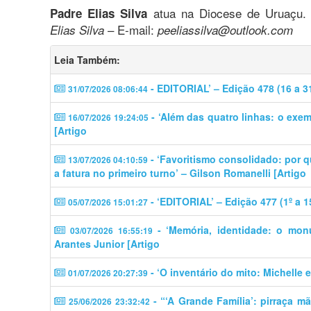
atua na Diocese de Uruaçu
Padre Elias Silva
– E-mail:
Elias Silva
peeliassilva@outlook.com
Leia Também:
- EDITORIAL’ – Edição 478 (16 a 3
31/07/2026 08:06:44
- ‘Além das quatro linhas: o exem
16/07/2026 19:24:05
[Artigo
- ‘​​Favoritismo consolidado: por 
13/07/2026 04:10:59
a fatura no primeiro turno’ – Gilson Romanelli [Artigo
- ‘EDITORIAL’ – Edição 477 (1º a 1
05/07/2026 15:01:27
- ‘Memória, identidade: o mon
03/07/2026 16:55:19
Arantes Junior [Artigo
- ‘O inventário do mito: Michelle 
01/07/2026 20:27:39
- “‘A Grande Família’: pirraça m
25/06/2026 23:32:42