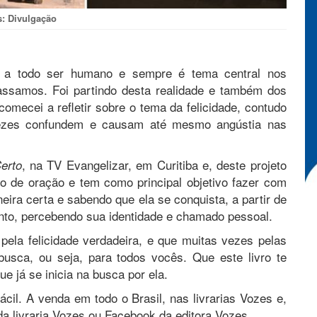
s: Divulgação
 a todo ser humano e sempre é tema central nos
assamos. Foi partindo desta realidade e também dos
mecei a refletir sobre o tema da felicidade, contudo
 vezes confundem e causam até mesmo angústia nas
, na TV Evangelizar, em Curitiba e, deste projeto
Certo
uto de oração e tem como principal objetivo fazer com
eira certa e sabendo que ela se conquista, a partir de
nto, percebendo sua identidade e chamado pessoal.
pela felicidade verdadeira, e que muitas vezes pelas
busca, ou seja, para todos vocês. Que este livro te
ue já se inicia na busca por ela.
fácil. A venda em todo o Brasil, nas livrarias Vozes e,
a livraria Vozes ou Facebook da editora Vozes.