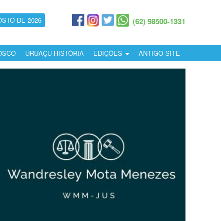
OSTO DE 2026
(62) 98500-1331
OSCO
URUAÇU-HISTÓRIA
EDIÇÕES
ANTIGO SITE