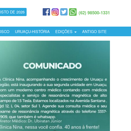
OSTO DE 2026
(62) 98500-1331
OSCO
URUAÇU-HISTÓRIA
EDIÇÕES
ANTIGO SITE