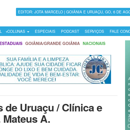
EDITOR: JOTA MARCELO | GOIÂNIA E URUAÇU, GO, 6 DE AG
L
COLUNAS
ESPECIAIS
PODCAST
SERVIÇOS
FALE CON
ESTADUAIS
GOIÂNIA/GRANDE GOIÂNIA
NACIONAIS
s de Uruaçu / Clínica e
. Mateus A.