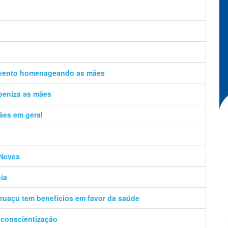
evento homenageando as mães
beniza as mães
ães em geral
 Neves
ia
Uruaçu tem benefícios em favor da saúde
 conscientização