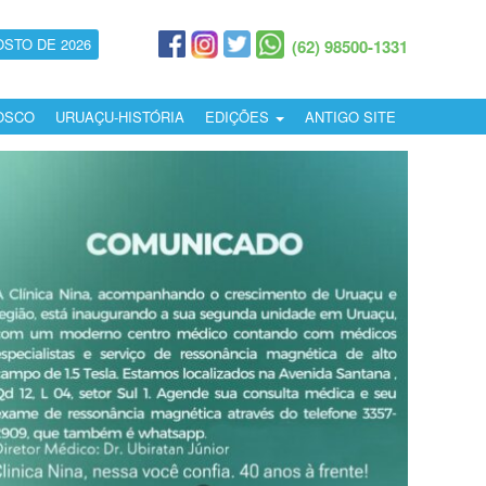
OSTO DE 2026
(62) 98500-1331
OSCO
URUAÇU-HISTÓRIA
EDIÇÕES
ANTIGO SITE