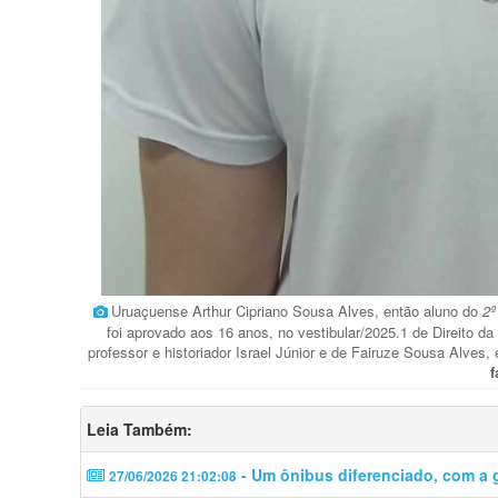
Uruaçuense Arthur Cipriano Sousa Alves, então aluno do
2º
foi aprovado aos 16 anos, no vestibular/2025.1 de Direito d
professor e historiador Israel Júnior e de Fairuze Sousa Alves, 
f
Leia Também:
- Um ônibus diferenciado, com a g
27/06/2026 21:02:08