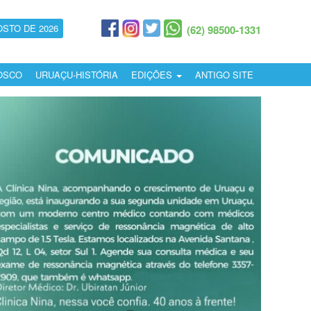
OSTO DE 2026
(62) 98500-1331
OSCO
URUAÇU-HISTÓRIA
EDIÇÕES
ANTIGO SITE