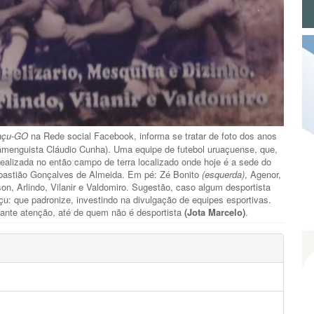
uaçu-GO
na Rede social Facebook, informa se tratar de foto dos anos
flamenguista Cláudio Cunha). Uma equipe de futebol uruaçuense, que,
realizada no então campo de terra localizado onde hoje é a sede do
Sebastião Gonçalves de Almeida. Em pé: Zé Bonito
(esquerda)
, Agenor,
n, Arlindo, Vilanir e Valdomiro. Sugestão, caso algum desportista
çu: que padronize, investindo na divulgação de equipes esportivas.
tante atenção, até de quem não é desportista
(Jota Marcelo)
.