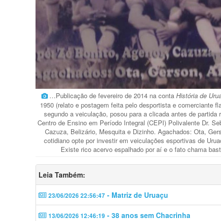
…Publicação de fevereiro de 2014 na conta
História de Ur
1950 (relato e postagem feita pelo desportista e comerciante 
segundo a veiculação, posou para a clicada antes de partida 
Centro de Ensino em Período Integral (CEPI) Polivalente Dr. 
Cazuza, Belizário, Mesquita e Dizinho. Agachados: Ota, Gerso
cotidiano opte por investir em veiculações esportivas de Urua
Existe rico acervo espalhado por aí e o fato chama bas
Leia Também:
- Matriz de Uruaçu
23/06/2026 22:56:47
- 38 anos sem Chacrinha
13/06/2026 12:46:19