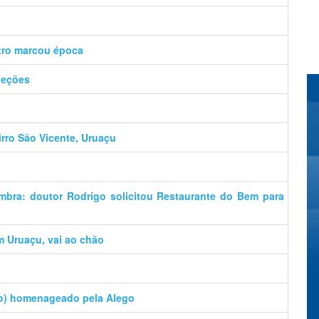
tro marcou época
leções
irro São Vicente, Uruaçu
mbra: doutor Rodrigo solicitou Restaurante do Bem para
m Uruaçu, vai ao chão
o) homenageado pela Alego