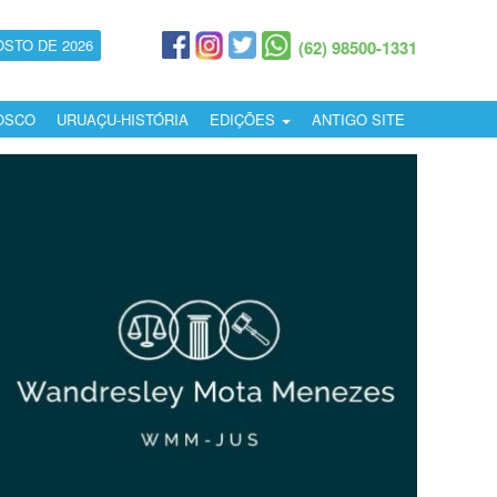
OSTO DE 2026
(62) 98500-1331
OSCO
URUAÇU-HISTÓRIA
EDIÇÕES
ANTIGO SITE