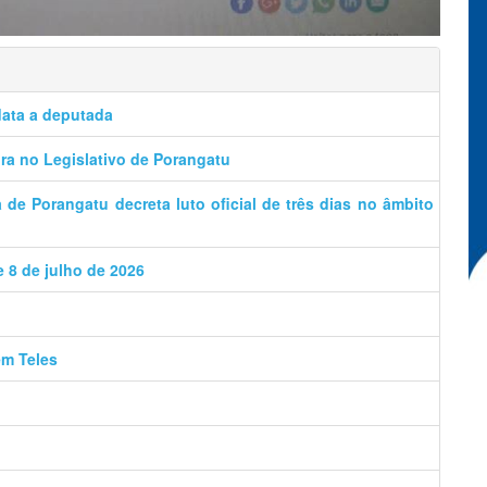
data a deputada
a no Legislativo de Porangatu
de Porangatu decreta luto oficial de três dias no âmbito
e 8 de julho de 2026
ém Teles