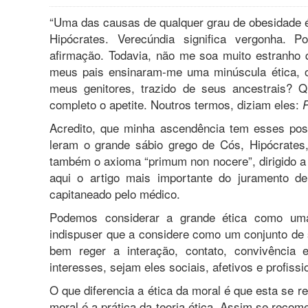
“Uma das causas de qualquer grau de obesidade 
Hipócrates. Verecúndia significa vergonha. P
afirmação. Todavia, não me soa muito estranho
meus pais ensinaram-me uma minúscula ética, o
meus genitores, trazido de seus ancestrais? 
completo o apetite. Noutros termos, diziam eles:
P
Acredito, que minha ascendência tem esses pos
leram o grande sábio grego de Cós, Hipócrates,
também o axioma “primum non nocere”, dirigido a t
aqui o artigo mais importante do juramento de
capitaneado pelo médico.
Podemos considerar a grande ética como um
indispuser que a considere como um conjunto de s
bem reger a interação, contato, convivência
interesses, sejam eles sociais, afetivos e profiss
O que diferencia a ética da moral é que esta se re
moral é a prática da teoria ética. Assim se reco