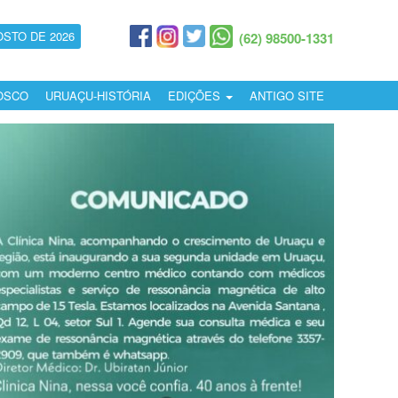
OSTO DE 2026
(62) 98500-1331
OSCO
URUAÇU-HISTÓRIA
EDIÇÕES
ANTIGO SITE