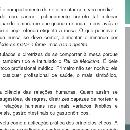
é o comportamento de se alimentar sem verecúndia” –
ode não parecer politicamente correto tal milenar
 quando lembro-me que quando criança, meus avós e
u a hoje referida etiqueta à mesa. O que pensavam
Que nunca se deve comer, alimentar eliminando por
.
ode-se matar a fome, mas não o apetite
tulados e diretrizes de se comportar à mesa porque
 também tido e intitulado o
. É dele
Pai da Medicina
odo profissional médico. Primeiro não ser nocivo; eis
 qualquer profissional de saúde, o mais simbólico,
a ciência das relações humanas. Quem assim se
ugestões, de regras, diretrizes capazes de nortear e
 e relações humanas nos mais variados âmbitos e
ionais, gastrointestinais ou gastronômicos.
vela como a aplicação prática dos princípios éticos. A
menda no expediente e gestos das pessoas no exercício