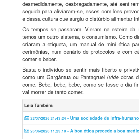
desmedidamente, desbragadamente, até sentirem
seguida para aliviaram-se, esses comilões prov
e dessa cultura que surgiu o distúrbio alimentar in
Os tempos se passaram. Vieram na esteira da id
temos um outro sistema, o consumismo. Como dir
criaram a etiqueta, um manual de mini ética p
cerimônias, num cenário de protocolos e com 
comer e beber.
Basta o indivíduo se sentir mais liberto e priv
como um Gargântua ou Pantagruel (
obras d
vide
come. Bebe, bebe, bebe, como se fosse o dia fin
vai morrer de tanto comer.
Leia Também:
- Uma sociedade de infra-human
22/07/2026 21:43:24
- A boa ética precede a boa medi
26/06/2026 11:23:10