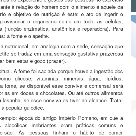
tocante à relação do homem com o alimento é aquele da
io e objetivo de nutrição é este: o ato de ingerir o
provisionar o organismo como um todo, as células,
ia (função enzimática, anatômica e reparadora). Para
s: a fome e o apetite.
a nutricional, em analogia com a sede, sensação que
etite se traduz em uma sensação gustativa prazerosa
ar bem estar e gozo (prazer).
itual. A fome foi saciada porque houve a ingestão dos
omo glicose, vitaminas, minerais, água, lipídios,
o a fome, se disponível esse conviva e comensal será
lorias em doces e chocolates. Ou até outros alimentos
lasanha, se esse conviva as tiver ao alcance. Trata-
 a popular gulodice.
exemplo: época do antigo Império Romano, em que a
es alcoólicas inebriantes eram práticas comuns e
versão. As pessoas tinham o hábito de comer