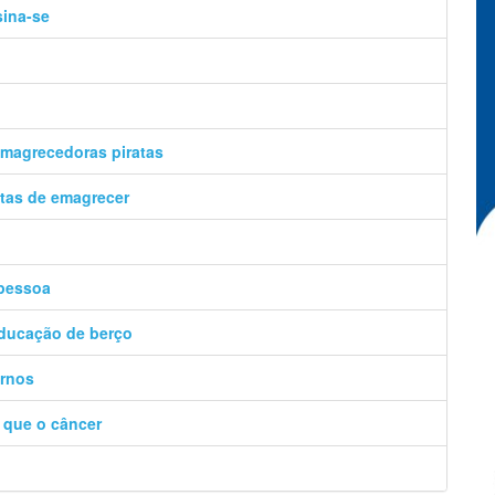
sina-se
emagrecedoras piratas
tas de emagrecer
 pessoa
ducação de berço
ernos
o que o câncer