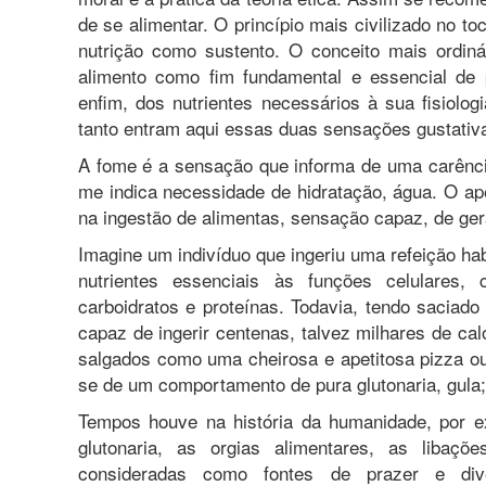
de se alimentar. O princípio mais civilizado no 
nutrição como sustento. O conceito mais ordinár
alimento como fim fundamental e essencial de 
enfim, dos nutrientes necessários à sua fisiolog
tanto entram aqui essas duas sensações gustativa
A fome é a sensação que informa de uma carênci
me indica necessidade de hidratação, água. O ap
na ingestão de alimentas, sensação capaz, de ger
Imagine um indivíduo que ingeriu uma refeição hab
nutrientes essenciais às funções celulares, c
carboidratos e proteínas. Todavia, tendo saciad
capaz de ingerir centenas, talvez milhares de ca
salgados como uma cheirosa e apetitosa pizza ou 
se de um comportamento de pura glutonaria, gula;
Tempos houve na história da humanidade, por 
glutonaria, as orgias alimentares, as libaçõ
consideradas como fontes de prazer e di