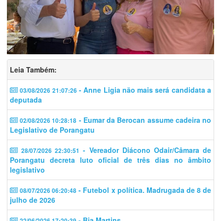
Leia Também:
- Anne Ligia não mais será candidata a
03/08/2026 21:07:26
deputada
- Eumar da Berocan assume cadeira no
02/08/2026 10:28:18
Legislativo de Porangatu
- Vereador Diácono Odair/Câmara de
28/07/2026 22:30:51
Porangatu decreta luto oficial de três dias no âmbito
legislativo
- Futebol x política. Madrugada de 8 de
08/07/2026 06:20:48
julho de 2026
- Bia Martins
22/06/2026 17:20:39