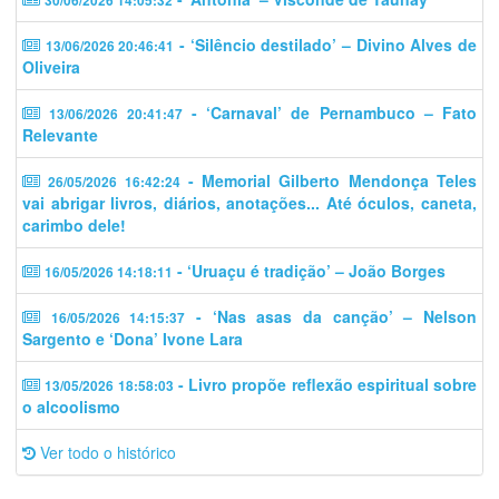
30/06/2026 14:05:32
- ‘Silêncio destilado’ – Divino Alves de
13/06/2026 20:46:41
Oliveira
- ‘Carnaval’ de Pernambuco – Fato
13/06/2026 20:41:47
Relevante
- Memorial Gilberto Mendonça Teles
26/05/2026 16:42:24
vai abrigar livros, diários, anotações... Até óculos, caneta,
carimbo dele!
- ‘Uruaçu é tradição’ – João Borges
16/05/2026 14:18:11
- ‘Nas asas da canção’ – Nelson
16/05/2026 14:15:37
Sargento e ‘Dona’ Ivone Lara
- Livro propõe reflexão espiritual sobre
13/05/2026 18:58:03
o alcoolismo
Ver todo o histórico