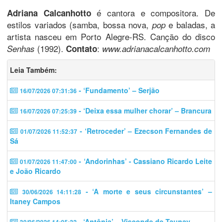
é cantora e compositora. De
Adriana Calcanhotto
estilos variados (samba, bossa nova,
e baladas, a
pop
artista nasceu em Porto Alegre-RS. Canção do disco
(1992).
:
Senhas
Contato
www.adrianacalcanhotto.com
Leia Também:
- ‘Fundamento’ – Serjão
16/07/2026 07:31:36
- ‘Deixa essa mulher chorar’ – Brancura
16/07/2026 07:25:39
- ‘Retroceder’ – Ezecson Fernandes de
01/07/2026 11:52:37
Sá
- ‘Andorinhas’ - Cassiano Ricardo Leite
01/07/2026 11:47:00
e João Ricardo
- ‘A morte e seus circunstantes’ –
30/06/2026 14:11:28
Itaney Campos
- ‘Antônia’ – Visconde de Taunay