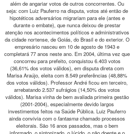
além de angariar votos de outros concorrentes. Ou
seja: com Luiz Pauferro na disputa, votos até então de
hipotéticos adversários migrariam para ele (antes e
durante o embate), que nunca deixou de prestar
atenção nos acontecimentos políticos e administrativos
da cidade nortense, de Goiás, do Brasil e do exterior. O
empresário nasceu em 10 de agosto de 1943 e
completará 77 anos neste ano. Em 2004, última vez que
concorreu para prefeito, conquistou 6.403 votos
(36,61% dos votos válidos), em disputa direta com
Marisa Araújo, eleita com 8.549 preferências (48,88%
dos votos válidos). Professor André ficou em terceiro,
arrebatando 2.537 sufrágios (14,50% dos votos
válidos). Marisa vinha de bem avaliada primeira gestão
(2001-2004), especialmente devido largos
investimentos feitos na Saúde Pública. Luiz Pauferro
ainda convivia com o
chamado processos
fantasma
eleitorais. São 16 anos passados, mas o bem
informado, o sintonizado, o lúcido, o não doente e o