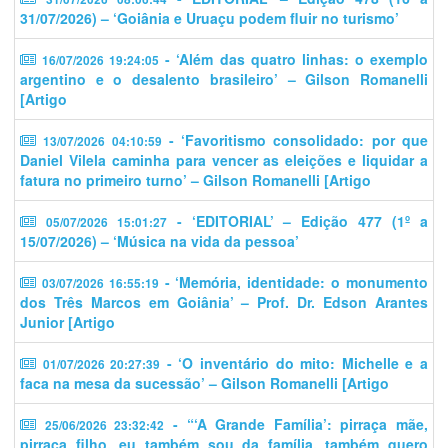
31/07/2026) – ‘Goiânia e Uruaçu podem fluir no turismo’
- ‘Além das quatro linhas: o exemplo
16/07/2026 19:24:05
argentino e o desalento brasileiro’ – Gilson Romanelli
[Artigo
- ‘​​Favoritismo consolidado: por que
13/07/2026 04:10:59
Daniel Vilela caminha para vencer as eleições e liquidar a
fatura no primeiro turno’ – Gilson Romanelli [Artigo
- ‘EDITORIAL’ – Edição 477 (1º a
05/07/2026 15:01:27
15/07/2026) – ‘Música na vida da pessoa’
- ‘Memória, identidade: o monumento
03/07/2026 16:55:19
dos Três Marcos em Goiânia’ – Prof. Dr. Edson Arantes
Junior [Artigo
- ‘O inventário do mito: Michelle e a
01/07/2026 20:27:39
faca na mesa da sucessão’ – Gilson Romanelli [Artigo
- “‘A Grande Família’: pirraça mãe,
25/06/2026 23:32:42
pirraça filho, eu também sou da família, também quero