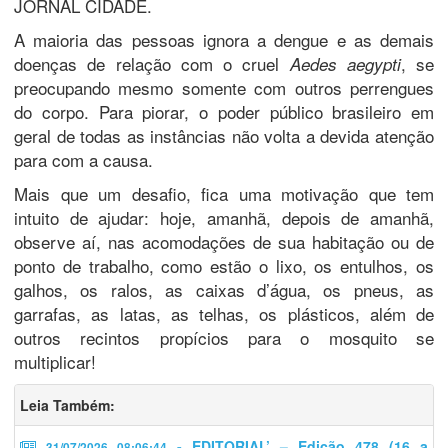
JORNAL CIDADE.
A maioria das pessoas ignora a dengue e as demais
doenças de relação com o cruel
, se
Aedes aegypti
preocupando mesmo somente com outros perrengues
do corpo. Para piorar, o poder público brasileiro em
geral de todas as instâncias não volta a devida atenção
para com a causa.
Mais que um desafio, fica uma motivação que tem
intuito de ajudar: hoje, amanhã, depois de amanhã,
observe aí, nas acomodações de sua habitação ou de
ponto de trabalho, como estão o lixo, os entulhos, os
galhos, os ralos, as caixas d’água, os pneus, as
garrafas, as latas, as telhas, os plásticos, além de
outros recintos propícios para o mosquito se
multiplicar!
Leia Também:
- EDITORIAL’ – Edição 478 (16 a
31/07/2026 08:06:44