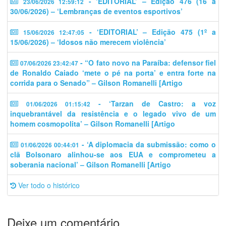
- ‘EDITORIAL’ – Edição 476 (16 a
23/06/2026 12:59:12
30/06/2026) – ‘Lembranças de eventos esportivos’
- ‘EDITORIAL’ – Edição 475 (1º a
15/06/2026 12:47:05
15/06/2026) – ‘Idosos não merecem violência’
- “O fato novo na Paraíba: defensor fiel
07/06/2026 23:42:47
de Ronaldo Caiado ‘mete o pé na porta’ e entra forte na
corrida para o Senado” – Gilson Romanelli [Artigo
- ‘Tarzan de Castro: a voz
01/06/2026 01:15:42
inquebrantável da resistência e o legado vivo de um
homem cosmopolita’ – Gilson Romanelli [Artigo
- ‘A diplomacia da submissão: como o
01/06/2026 00:44:01
clã Bolsonaro alinhou-se aos EUA e comprometeu a
soberania nacional’ – Gilson Romanelli [Artigo
Ver todo o histórico
Deixe um comentário