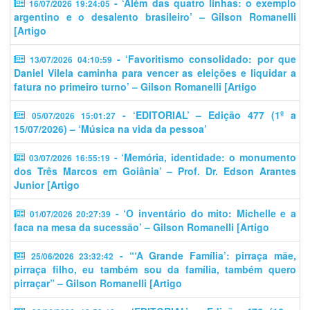
- ‘Além das quatro linhas: o exemplo
16/07/2026 19:24:05
argentino e o desalento brasileiro’ – Gilson Romanelli
[Artigo
- ‘​​Favoritismo consolidado: por que
13/07/2026 04:10:59
Daniel Vilela caminha para vencer as eleições e liquidar a
fatura no primeiro turno’ – Gilson Romanelli [Artigo
- ‘EDITORIAL’ – Edição 477 (1º a
05/07/2026 15:01:27
15/07/2026) – ‘Música na vida da pessoa’
- ‘Memória, identidade: o monumento
03/07/2026 16:55:19
dos Três Marcos em Goiânia’ – Prof. Dr. Edson Arantes
Junior [Artigo
- ‘O inventário do mito: Michelle e a
01/07/2026 20:27:39
faca na mesa da sucessão’ – Gilson Romanelli [Artigo
- “‘A Grande Família’: pirraça mãe,
25/06/2026 23:32:42
pirraça filho, eu também sou da família, também quero
pirraçar” – Gilson Romanelli [Artigo