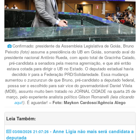
Confirmado: presidente da Assembleia Legislativa de Goiás, Bruno
Peixoto
(foto)
assume a presidência do UB em Goiás, somando aval do
presidente nacional Antônio Rueda, com apoio total de Gracinha Caiado,
pré-candidata a senadora pela mesma agremiação, e que até então
estava cotada para dirigir o UB no Estado. O deputado estadual havia
decidido ir para a Federação PRD/Solidariedade. Essa mudança
aumentou o zunzunzun de que Bruno, pré-candidato a deputado federal,
possa ser o escolhido para sair vice do governadoriável Daniel Vilela
(MDB), assunto muito bem tratado no JORNAL CIDADE na quarta 25 de
março, pelo experiente analista político Gilson Romanelli
(leia clicando
aqui
!)
. É aguardar!
– Foto: Maykon Cardoso/Agência Alego
Leia Também:
- Anne Ligia não mais será candidata a
03/08/2026 21:07:26
deputada