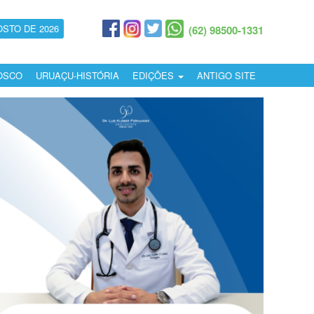
OSTO DE 2026
(62) 98500-1331
OSCO
URUAÇU-HISTÓRIA
EDIÇÕES
ANTIGO SITE