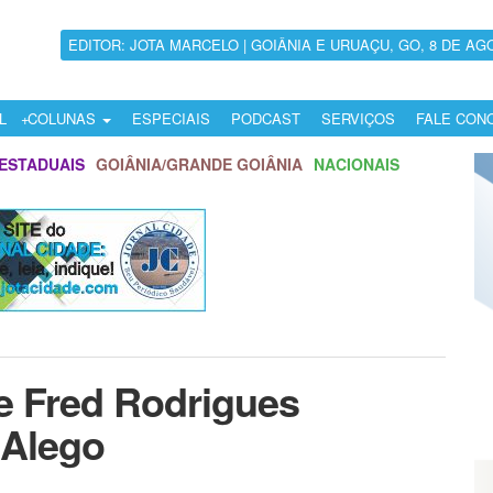
EDITOR: JOTA MARCELO | GOIÂNIA E URUAÇU, GO, 8 DE AG
L
COLUNAS
ESPECIAIS
PODCAST
SERVIÇOS
FALE CON
ESTADUAIS
GOIÂNIA/GRANDE GOIÂNIA
NACIONAIS
e Fred Rodrigues
 Alego