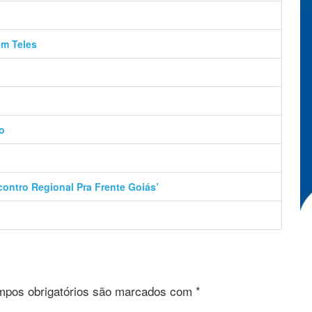
ém Teles
o
contro Regional Pra Frente Goiás’
pos obrigatórios são marcados com
*