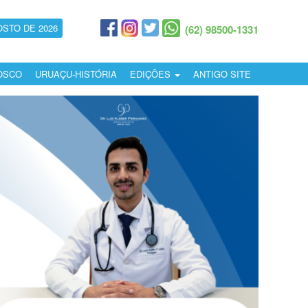
OSTO DE 2026
(62) 98500-1331
OSCO
URUAÇU-HISTÓRIA
EDIÇÕES
ANTIGO SITE