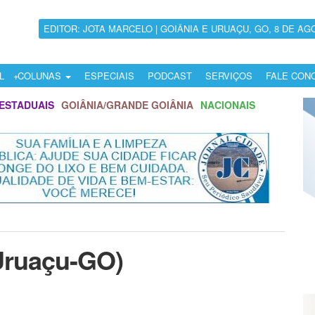
EDITOR: JOTA MARCELO | GOIÂNIA E URUAÇU, GO, 8 DE AG
L
COLUNAS
ESPECIAIS
PODCAST
SERVIÇOS
FALE CON
ESTADUAIS
GOIÂNIA/GRANDE GOIÂNIA
NACIONAIS
Uruaçu-GO)