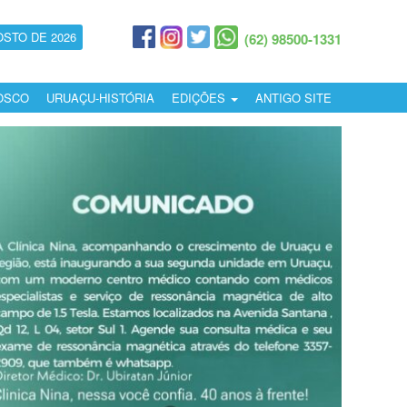
OSTO DE 2026
(62) 98500-1331
OSCO
URUAÇU-HISTÓRIA
EDIÇÕES
ANTIGO SITE