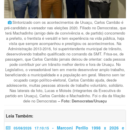
Sintonizado com os acontecimentos de Uruaçu, Carlos Cambão é
pré-candidato a vereador nas eleições 2020. Filiado no Democratas, que
terá Machadinho (amigo dele de convivência e, de partido) concorrendo
a prefeito, o frentista é versátil e tem experiência na vida pública, haja
vista que sempre acompanhou e prestigiou os acontecimentos. Na
Administração 2013-2016, foi superintendente municipal de trânsito,
desenvolvendo trabalho qualificado no comando da SMT. Frisa-se, de
passagem, que Carlos Cambão jamais deixou de orientar: cada pessoa
pode contribuir por um trânsito melhor dentro e fora de Uruaçu. No
Legislativo, o vereadoriável tem em mente desenvolver amplo trabalho,
beneficiando a municipalidade e a população em geral. Mesmo sem ter
ocupado cargo político-eleitoral, Carlos Cambão ajuda, desde
adolescente, muitas pessoas através de trabalho voluntário, solidário.
Nas laterais da foto, Lucas e Moisés (integrantes da Executiva do
partido em Uruaçu), Carlos Cambão e Machadinho. Foi o dia da filiação
dele no Democratas
– Foto: Democratas/Uruaçu
Leia Também:
- Marconi Perillo 1998 x 2026 e
05/08/2026 17:10:15