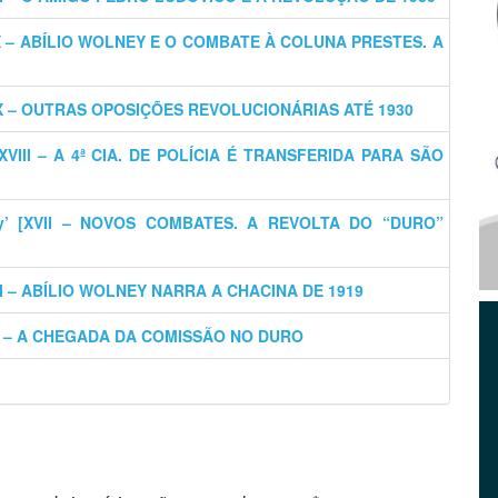
 [XX – ABÍLIO WOLNEY E O COMBATE À COLUNA PRESTES. A
[XIX – OUTRAS OPOSIÇÕES REVOLUCIONÁRIAS ATÉ 1930
[XVIII – A 4ª CIA. DE POLÍCIA É TRANSFERIDA PARA SÃO
ey’ [XVII – NOVOS COMBATES. A REVOLTA DO “DURO”
[XVI – ABÍLIO WOLNEY NARRA A CHACINA DE 1919
[XV – A CHEGADA DA COMISSÃO NO DURO