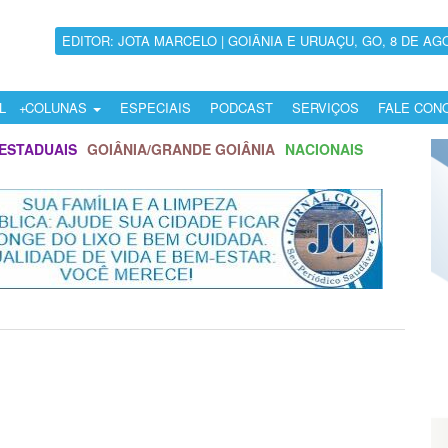
EDITOR: JOTA MARCELO | GOIÂNIA E URUAÇU, GO, 8 DE AG
L
COLUNAS
ESPECIAIS
PODCAST
SERVIÇOS
FALE CON
ESTADUAIS
GOIÂNIA/GRANDE GOIÂNIA
NACIONAIS