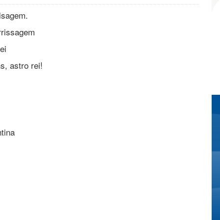
isagem.
errissagem
ei
, astro rei!
tina