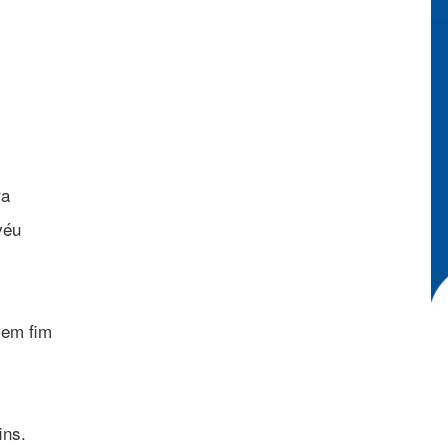
ra
véu
sem fim
ins.