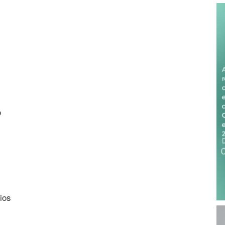
o
ios