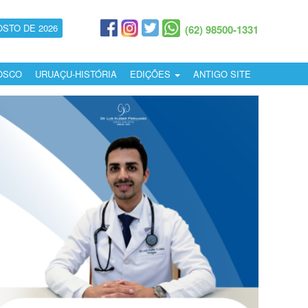
OSTO DE 2026
(62) 98500-1331
OSCO
URUAÇU-HISTÓRIA
EDIÇÕES
ANTIGO SITE