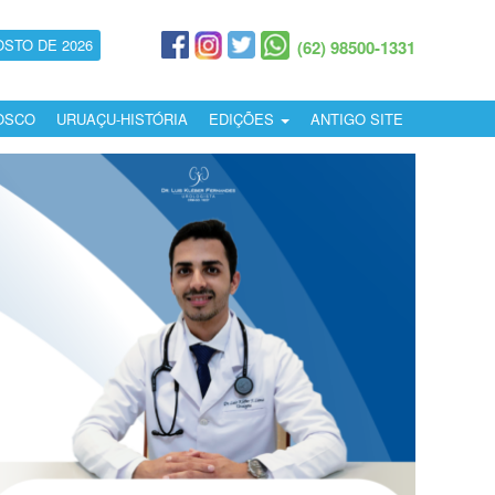
OSTO DE 2026
(62) 98500-1331
OSCO
URUAÇU-HISTÓRIA
EDIÇÕES
ANTIGO SITE