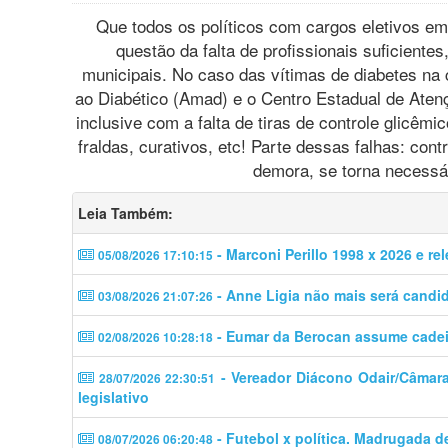
Que todos os políticos com cargos eletivos e
questão da falta de profissionais suficiente
municipais. No caso das vítimas de diabetes na 
ao Diabético (Amad) e o Centro Estadual de Ate
inclusive com a falta de tiras de controle glicêmic
fraldas, curativos, etc! Parte dessas falhas: co
demora, se torna necessár
Leia Também:
- Marconi Perillo 1998 x 2026 e re
05/08/2026 17:10:15
- Anne Ligia não mais será candi
03/08/2026 21:07:26
- Eumar da Berocan assume cadeir
02/08/2026 10:28:18
- Vereador Diácono Odair/Câmara 
28/07/2026 22:30:51
legislativo
- Futebol x política. Madrugada d
08/07/2026 06:20:48