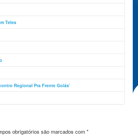
ém Teles
o
contro Regional Pra Frente Goiás’
pos obrigatórios são marcados com
*