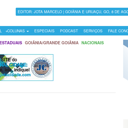
EDITOR: JOTA MARCELO | GOIÂNIA E URUAÇU, GO, 8 DE AG
L
COLUNAS
ESPECIAIS
PODCAST
SERVIÇOS
FALE CON
ESTADUAIS
GOIÂNIA/GRANDE GOIÂNIA
NACIONAIS