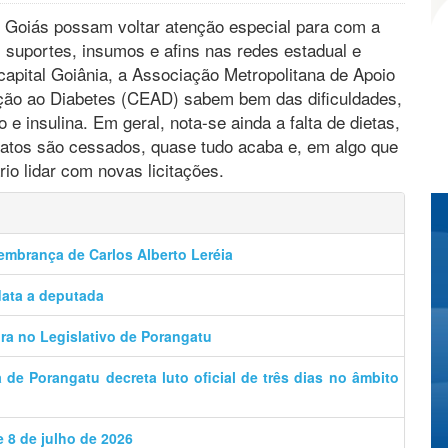
m Goiás possam voltar atenção especial para com a
s, suportes, insumos e afins nas redes estadual e
capital Goiânia, a Associação Metropolitana de Apoio
nção ao Diabetes (CEAD) sabem bem das dificuldades,
o e insulina. Em geral, nota-se ainda a falta de dietas,
ntratos são cessados, quase tudo acaba e, em algo que
io lidar com novas licitações.
lembrança de Carlos Alberto Leréia
data a deputada
a no Legislativo de Porangatu
de Porangatu decreta luto oficial de três dias no âmbito
e 8 de julho de 2026