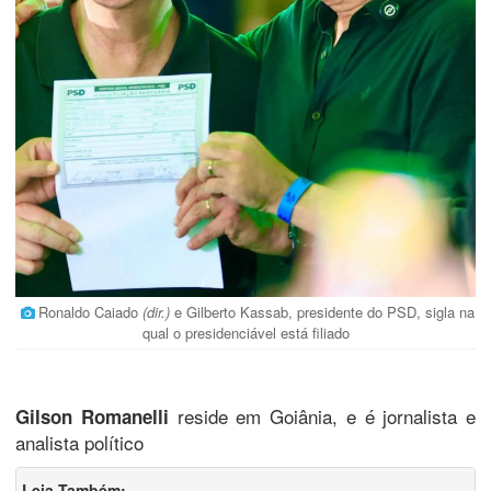
Ronaldo Caiado
(dir.)
e Gilberto Kassab, presidente do PSD, sigla na
qual o presidenciável está filiado
reside em Goiânia, e é jornalista e
Gilson Romanelli
analista político
Leia Também: