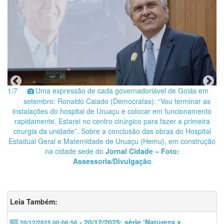
1/7
Uma expressão de cada governadoriável de Goiás em
2
setembro: Ronaldo Caiado (Democratas): “Vou terminar as
instalações do hospital de Uruaçu e colocar em funcionamento
p
m,
rapidamente. Estarei no centro cirúrgico para fazer a primeira
 É
cirurgia da unidade”. Sobre a conclusão das obras do Hospital
f
s
Estadual Geral e Maternidade de Uruaçu (Hemu), em construção
g
ia
na cidade sede do
Jornal Cidade
– Foto:
:
Assessoria/Divulgação
S
Leia Também:
- 20/12/2025: série ‘Natureza x
20/12/2025 00:06:56