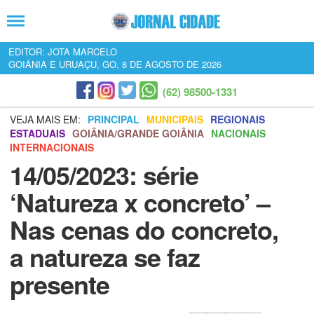
EDITOR: JOTA MARCELO
GOIÂNIA E URUAÇU, GO, 8 DE AGOSTO DE 2026
(62) 98500-1331
VEJA MAIS EM:
PRINCIPAL
MUNICIPAIS
REGIONAIS
ESTADUAIS
GOIÂNIA/GRANDE GOIÂNIA
NACIONAIS
INTERNACIONAIS
14/05/2023: série
‘Natureza x concreto’ –
Nas cenas do concreto,
a natureza se faz
presente