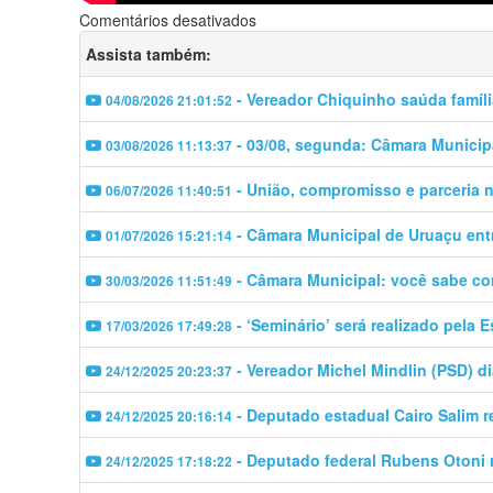
em
Comentários desativados
Vereadoriável
Assista também:
Luizim
Pauferro
- Vereador Chiquinho saúda famíl
04/08/2026 21:01:52
comenta
sobre
- 03/08, segunda: Câmara Municipa
03/08/2026 11:13:37
valores
familiares
- União, compromisso e parceria n
06/07/2026 11:40:51
- Câmara Municipal de Uruaçu entr
01/07/2026 15:21:14
- Câmara Municipal: você sabe c
30/03/2026 11:51:49
- ‘Seminário’ será realizado pela 
17/03/2026 17:49:28
- Vereador Michel Mindlin (PSD) d
24/12/2025 20:23:37
- Deputado estadual Cairo Salim 
24/12/2025 20:16:14
- Deputado federal Rubens Otoni 
24/12/2025 17:18:22