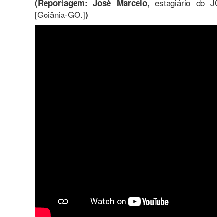
estagiário do 
(Reportagem: José Marcelo,
[Goiânia-GO.]
)