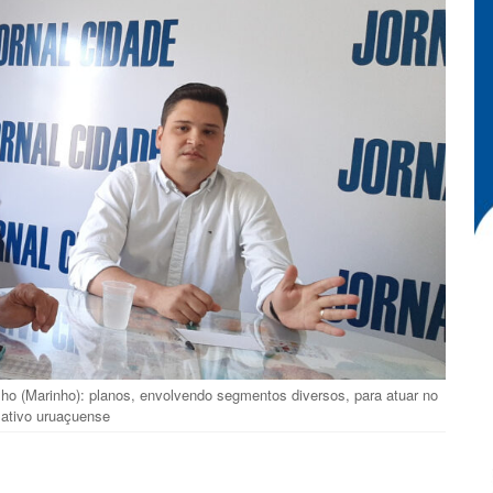
ilho (Marinho): planos, envolvendo segmentos diversos, para atuar no
lativo uruaçuense