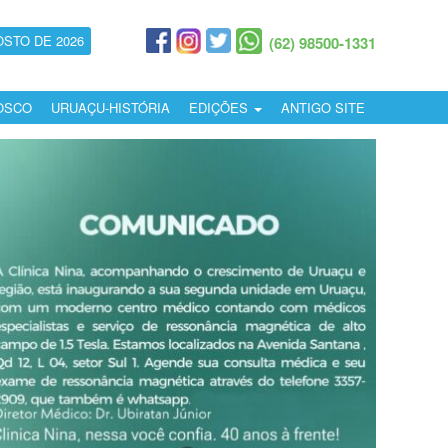
OSTO DE 2026
(62) 98500-1331
OSCO
URUAÇU-HISTÓRIA
EDIÇÕES
ANTIGO SITE