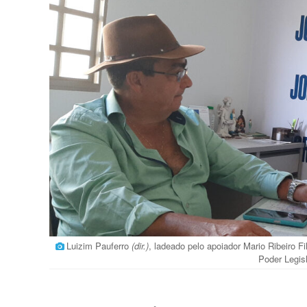
Luizim Pauferro
(dir.)
, ladeado pelo apoiador Mario Ribeiro F
Poder Legis