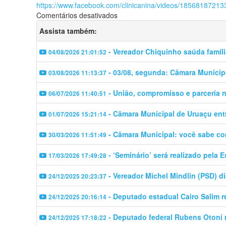
https://www.facebook.com/clinicanina/videos/18568187213
em
Comentários desativados
Clínica
Assista também:
Nina
realiza
- Vereador Chiquinho saúda famíl
04/08/2026 21:01:52
exame
ECODOPPLERCARDIOGRAMA
- 03/08, segunda: Câmara Municipa
03/08/2026 11:13:37
- União, compromisso e parceria n
06/07/2026 11:40:51
- Câmara Municipal de Uruaçu entr
01/07/2026 15:21:14
- Câmara Municipal: você sabe c
30/03/2026 11:51:49
- ‘Seminário’ será realizado pela 
17/03/2026 17:49:28
- Vereador Michel Mindlin (PSD) d
24/12/2025 20:23:37
- Deputado estadual Cairo Salim 
24/12/2025 20:16:14
- Deputado federal Rubens Otoni 
24/12/2025 17:18:22