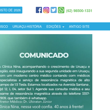
OSTO DE 2026
(62) 98500-1331
OSCO
URUAÇU-HISTÓRIA
EDIÇÕES
ANTIGO SITE