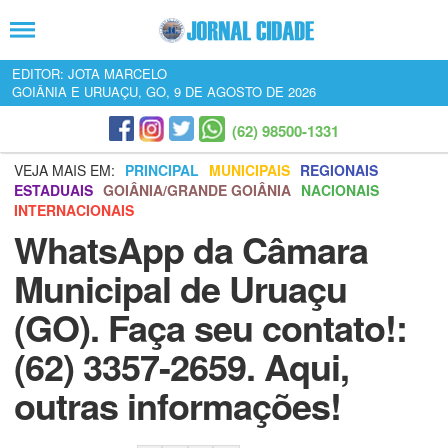
EDITOR: JOTA MARCELO
GOIÂNIA E URUAÇU, GO, 9 DE AGOSTO DE 2026
(62) 98500-1331
VEJA MAIS EM:
PRINCIPAL
MUNICIPAIS
REGIONAIS
ESTADUAIS
GOIÂNIA/GRANDE GOIÂNIA
NACIONAIS
INTERNACIONAIS
WhatsApp da Câmara
Municipal de Uruaçu
(GO). Faça seu contato!:
(62) 3357-2659. Aqui,
outras informações!