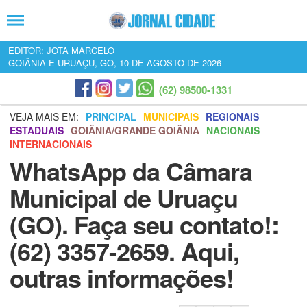
EDITOR: JOTA MARCELO
GOIÂNIA E URUAÇU, GO, 10 DE AGOSTO DE 2026
(62) 98500-1331
VEJA MAIS EM:
PRINCIPAL
MUNICIPAIS
REGIONAIS
ESTADUAIS
GOIÂNIA/GRANDE GOIÂNIA
NACIONAIS
INTERNACIONAIS
WhatsApp da Câmara
Municipal de Uruaçu
(GO). Faça seu contato!:
(62) 3357-2659. Aqui,
outras informações!