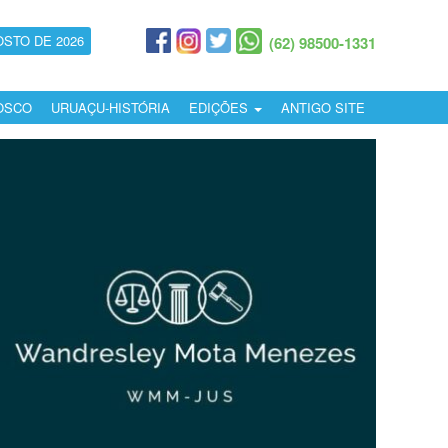
OSTO DE 2026
(62) 98500-1331
OSCO
URUAÇU-HISTÓRIA
EDIÇÕES
ANTIGO SITE