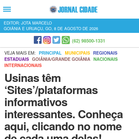
EDITOR: JOTA MARCELO
GOIÂNIA E URUAÇU, GO, 8 DE AGOSTO DE 2026
(62) 98500-1331
VEJA MAIS EM:
PRINCIPAL
MUNICIPAIS
REGIONAIS
ESTADUAIS
GOIÂNIA/GRANDE GOIÂNIA
NACIONAIS
INTERNACIONAIS
Usinas têm
‘Sites’/plataformas
informativos
interessantes. Conheça
aqui, clicando no nome
de cada uma delas!