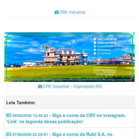
CRV Industrial
CRV Industrial – Capinópolis-MG
Leia Também:
- Siga a conta da CRV no Instagram.
08/08/2026 12:48:25
‘Link’ na legenda dessa publicação!
- Siga a conta da Rubi S.A. no
07/08/2026 22:28:51