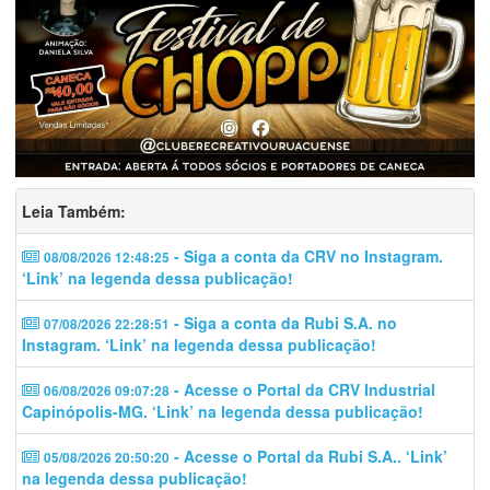
Leia Também:
- Siga a conta da CRV no Instagram.
08/08/2026 12:48:25
‘Link’ na legenda dessa publicação!
- Siga a conta da Rubi S.A. no
07/08/2026 22:28:51
Instagram. ‘Link’ na legenda dessa publicação!
- Acesse o Portal da CRV Industrial
06/08/2026 09:07:28
Capinópolis-MG. ‘Link’ na legenda dessa publicação!
- Acesse o Portal da Rubi S.A.. ‘Link’
05/08/2026 20:50:20
na legenda dessa publicação!