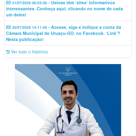
- Usinas têm ‘sites’ informativos
31/07/2026 08:03:56
interessantes. Conheça aqui, clicando no nome de cada
um deles!
- Acesse, siga e indique a conta da
30/07/2026 14:11:56
Câmara Municipal de Uruaçu-GO. no Facebook. ‘Link’?
Nesta publicação!
Ver todo o histórico