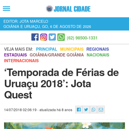
EDITOR: JOTA MARCELO
GOIÂNIA E URUAÇU, GO, 6 DE AGOSTO DE 2026
(62) 98500-1331
VEJA MAIS EM:
PRINCIPAL
MUNICIPAIS
REGIONAIS
ESTADUAIS
GOIÂNIA/GRANDE GOIÂNIA
NACIONAIS
INTERNACIONAIS
‘Temporada de Férias de
Uruaçu 2018’: Jota
Quest
14/07/2018 02:06:19
- atualizada há 8 anos