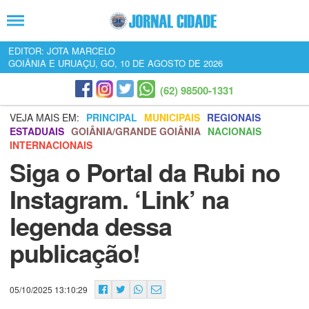
EDITOR: JOTA MARCELO
GOIÂNIA E URUAÇU, GO, 10 DE AGOSTO DE 2026
(62) 98500-1331
VEJA MAIS EM:
PRINCIPAL
MUNICIPAIS
REGIONAIS
ESTADUAIS
GOIÂNIA/GRANDE GOIÂNIA
NACIONAIS
INTERNACIONAIS
Siga o Portal da Rubi no
Instagram. ‘Link’ na
legenda dessa
publicação!
05/10/2025 13:10:29