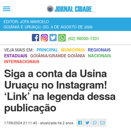
EDITOR: JOTA MARCELO
GOIÂNIA E URUAÇU, GO, 9 DE AGOSTO DE 2026
(62) 98500-1331
VEJA MAIS EM:
PRINCIPAL
MUNICIPAIS
REGIONAIS
ESTADUAIS
GOIÂNIA/GRANDE GOIÂNIA
NACIONAIS
INTERNACIONAIS
Siga a conta da Usina
Uruaçu no Instagram!
‘Link’ na legenda dessa
publicação
17/06/2024 21:11:40
- atualizada há 2 anos