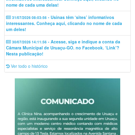
nome de cada uma delas!
- Usinas têm ‘sites’ informativos
31/07/2026 08:03:56
interessantes. Conheça aqui, clicando no nome de cada
um deles!
- Acesse, siga e indique a conta da
30/07/2026 14:11:56
Câmara Municipal de Uruaçu-GO. no Facebook. ‘Link’?
Nesta publicação!
Ver todo o histórico