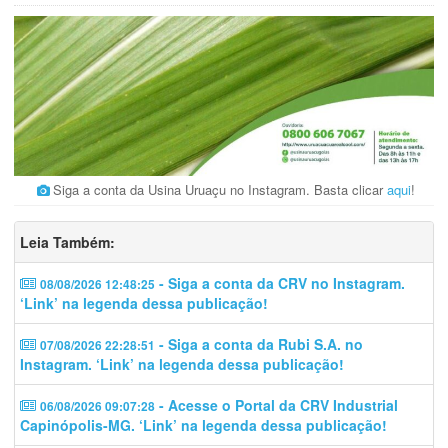
Siga a conta da Usina Uruaçu no Instagram. Basta clicar
aqui
!
Leia Também:
- Siga a conta da CRV no Instagram.
08/08/2026 12:48:25
‘Link’ na legenda dessa publicação!
- Siga a conta da Rubi S.A. no
07/08/2026 22:28:51
Instagram. ‘Link’ na legenda dessa publicação!
- Acesse o Portal da CRV Industrial
06/08/2026 09:07:28
Capinópolis-MG. ‘Link’ na legenda dessa publicação!