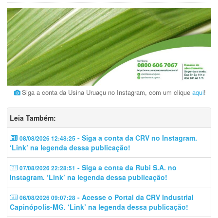
Siga a conta da Usina Uruaçu no Instagram, com um clique
aqui
!
Leia Também:
- Siga a conta da CRV no Instagram.
08/08/2026 12:48:25
‘Link’ na legenda dessa publicação!
- Siga a conta da Rubi S.A. no
07/08/2026 22:28:51
Instagram. ‘Link’ na legenda dessa publicação!
- Acesse o Portal da CRV Industrial
06/08/2026 09:07:28
Capinópolis-MG. ‘Link’ na legenda dessa publicação!