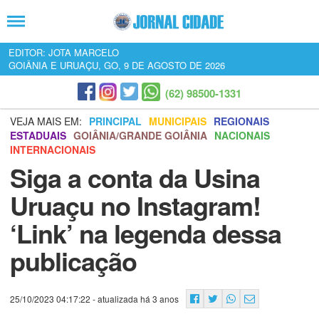
EDITOR: JOTA MARCELO
GOIÂNIA E URUAÇU, GO, 9 DE AGOSTO DE 2026
(62) 98500-1331
VEJA MAIS EM:
PRINCIPAL
MUNICIPAIS
REGIONAIS
ESTADUAIS
GOIÂNIA/GRANDE GOIÂNIA
NACIONAIS
INTERNACIONAIS
Siga a conta da Usina
Uruaçu no Instagram!
‘Link’ na legenda dessa
publicação
25/10/2023 04:17:22
- atualizada há 3 anos