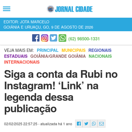
EDITOR: JOTA MARCELO
GOIÂNIA E URUAÇU, GO, 9 DE AGOSTO DE 2026
(62) 98500-1331
VEJA MAIS EM:
PRINCIPAL
MUNICIPAIS
REGIONAIS
ESTADUAIS
GOIÂNIA/GRANDE GOIÂNIA
NACIONAIS
INTERNACIONAIS
Siga a conta da Rubi no
Instagram! ‘Link’ na
legenda dessa
publicação
02/02/2025 22:57:25
- atualizada há 1 ano