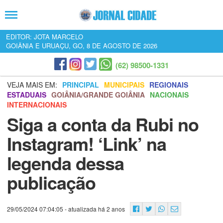
EDITOR: JOTA MARCELO
GOIÂNIA E URUAÇU, GO, 8 DE AGOSTO DE 2026
(62) 98500-1331
VEJA MAIS EM:
PRINCIPAL
MUNICIPAIS
REGIONAIS
ESTADUAIS
GOIÂNIA/GRANDE GOIÂNIA
NACIONAIS
INTERNACIONAIS
Siga a conta da Rubi no
Instagram! ‘Link’ na
legenda dessa
publicação
29/05/2024 07:04:05
- atualizada há 2 anos