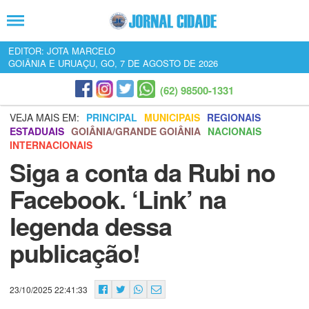
EDITOR: JOTA MARCELO
GOIÂNIA E URUAÇU, GO, 7 DE AGOSTO DE 2026
(62) 98500-1331
VEJA MAIS EM:
PRINCIPAL
MUNICIPAIS
REGIONAIS
ESTADUAIS
GOIÂNIA/GRANDE GOIÂNIA
NACIONAIS
INTERNACIONAIS
Siga a conta da Rubi no
Facebook. ‘Link’ na
legenda dessa
publicação!
23/10/2025 22:41:33