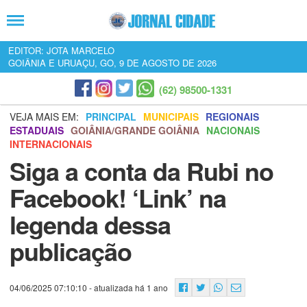
EDITOR: JOTA MARCELO
GOIÂNIA E URUAÇU, GO, 9 DE AGOSTO DE 2026
(62) 98500-1331
VEJA MAIS EM:
PRINCIPAL
MUNICIPAIS
REGIONAIS
ESTADUAIS
GOIÂNIA/GRANDE GOIÂNIA
NACIONAIS
INTERNACIONAIS
Siga a conta da Rubi no
Facebook! ‘Link’ na
legenda dessa
publicação
04/06/2025 07:10:10
- atualizada há 1 ano